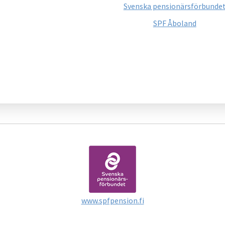
Svenska pensionärsförbunde
SPF Åboland
www.spfpension.fi