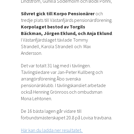
Lindström, Gunilla Söderholm och Bodil Pönni,
Silvret gick till Korpo Pensionärer
och
tredje plats till Västanfjärds pensionärsförening.
Korpolaget bestod av Torgils
Bäckman, Jörgen Eklund, och Anja Eklund
.
I Västanfjärdslaget tävlade Tommy
Strandell, Karola Strandell och Max
Andersson.
Det var totalt 31 lag med i tävlingen.
Tävlingsledare var Jan-Peter Kullberg och
arrangörsförening Åbo svenska
pensionärsklubb. I tävlingskansliet arbetade
också Henning Grönroos och ombudsman
Mona Lehtonen.
De 16 bästa lagen går vidare till
förbundsmästerskapet 20.8 på Lovisa travbana.
Här kan du ladda ner resultatet.