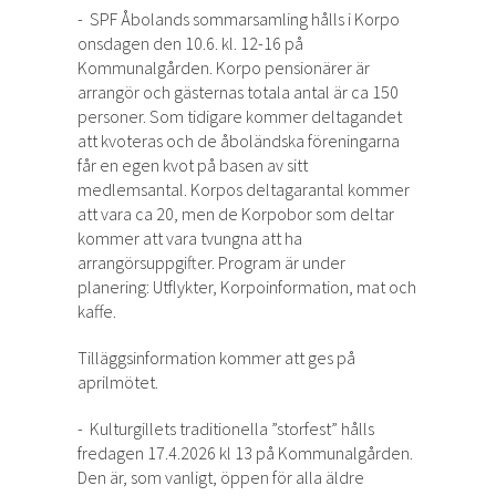
- SPF Åbolands sommarsamling hålls i Korpo
onsdagen den 10.6. kl. 12-16 på
Kommunalgården. Korpo pensionärer är
arrangör och gästernas totala antal är ca 150
personer. Som tidigare kommer deltagandet
att kvoteras och de åboländska föreningarna
får en egen kvot på basen av sitt
medlemsantal. Korpos deltagarantal kommer
att vara ca 20, men de Korpobor som deltar
kommer att vara tvungna att ha
arrangörsuppgifter. Program är under
planering: Utflykter, Korpoinformation, mat och
kaffe.
Tilläggsinformation kommer att ges på
aprilmötet.
- Kulturgillets traditionella ”storfest” hålls
fredagen 17.4.2026 kl 13 på Kommunalgården.
Den är, som vanligt, öppen för alla äldre