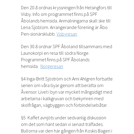
Den 20.8 ordnas kryssningen från Helsingfors till
Visby. Info om programmet finns på SPF
Åbolands hemsida. Anmälningarna skall ske till
Lena Sjöblom. Arrangerande förening är Åbo
Pen-sionärsklubb.
Visbyresan
Den 30.8 ordnar SPF Åboland tillsammans med
Launokorpi en resa till södra Norge.
Programmet finns på SPF Åbolands
hemsida.
Norgeresan
§4 Inga-Britt Sjöström och Ami Ahlgren fortsatte
serien om våra byar genom att berätta om
Åvensor. Livet i byn var mycket mångsidigt med
arbetarna i kalkgruvan och bekymren med
skolfrågan, vägbyggen och förbindelsebåtar.
§5 Kaffet avnjöts under sedvanlig diskussion
om det som hänt sedan vi senast träffades.
Bullorna var den här gången från Koskis Bageri i