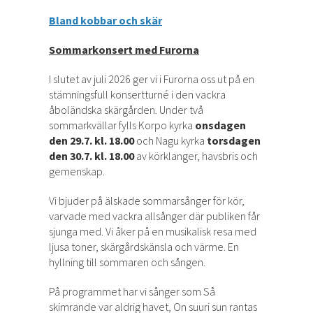
Bland kobbar och skär
Sommarkonsert med Furorna
I slutet av juli 2026 ger vi i Furorna oss ut på en
stämningsfull konsertturné i den vackra
åboländska skärgården. Under två
sommarkvällar fylls Korpo kyrka
onsdagen
den 29.7. kl. 18.00
och Nagu kyrka
torsdagen
den 30.7. kl. 18.00
av körklanger, havsbris och
gemenskap.
Vi bjuder på älskade sommarsånger för kör,
varvade med vackra allsånger där publiken får
sjunga med. Vi åker på en musikalisk resa med
ljusa toner, skärgårdskänsla och värme. En
hyllning till sommaren och sången.
På programmet har vi sånger som Så
skimrande var aldrig havet, On suuri sun rantas