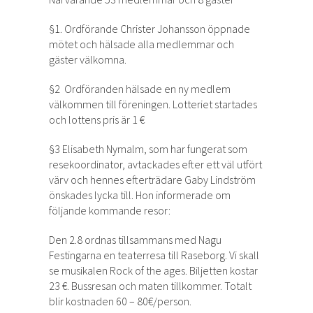
§1. Ordförande Christer Johansson öppnade
mötet och hälsade alla medlemmar och
gäster välkomna.
§2 Ordföranden hälsade en ny medlem
välkommen till föreningen. Lotteriet startades
och lottens pris är 1 €
§3 Elisabeth Nymalm, som har fungerat som
resekoordinator, avtackades efter ett väl utfört
värv och hennes efterträdare Gaby Lindström
önskades lycka till. Hon informerade om
följande kommande resor:
Den 2.8 ordnas tillsammans med Nagu
Festingarna en teaterresa till Raseborg. Vi skall
se musikalen Rock of the ages. Biljetten kostar
23 €. Bussresan och maten tillkommer. Totalt
blir kostnaden 60 – 80€/person.