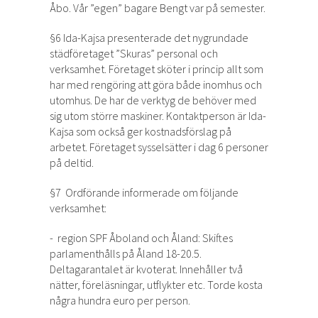
Åbo. Vår ”egen” bagare Bengt var på semester.
§6 Ida-Kajsa presenterade det nygrundade
städföretaget ”Skuras” personal och
verksamhet. Företaget sköter i princip allt som
har med rengöring att göra både inomhus och
utomhus. De har de verktyg de behöver med
sig utom större maskiner. Kontaktperson är Ida-
Kajsa som också ger kostnadsförslag på
arbetet. Företaget sysselsätter i dag 6 personer
på deltid.
§7 Ordförande informerade om följande
verksamhet:
- region SPF Åboland och Åland: Skiftes
parlamenthålls på Åland 18-20.5.
Deltagarantalet är kvoterat. Innehåller två
nätter, föreläsningar, utflykter etc. Torde kosta
några hundra euro per person.