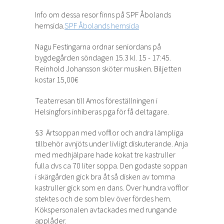
Info om dessa resor finns på SPF Åbolands
hemsida.
SPF Åbolands hemsida
Nagu Festingarna ordnar seniordans på
bygdegården söndagen 15.3 kl. 15 - 17:45.
Reinhold Johansson sköter musiken. Biljetten
kostar 15,00€
Teaterresan till Amos föreställningen i
Helsingfors inhiberas pga för få deltagare.
§3 Ärtsoppan med vofflor och andra lämpliga
tillbehör avnjöts under livligt diskuterande. Anja
med medhjälpare hade kokat tre kastruller
fulla dvs ca 70 liter soppa. Den godaste soppan
i skärgården gick bra åt så disken av tomma
kastruller gick som en dans. Över hundra vofflor
stektes och de som blev över fördes hem.
Kökspersonalen avtackades med rungande
applåder.