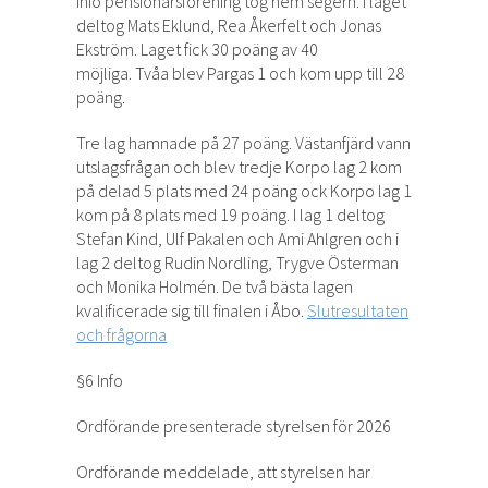
Iniö pensionärsförening tog hem segern. I laget
deltog Mats Eklund, Rea Åkerfelt och Jonas
Ekström. Laget fick 30 poäng av 40
möjliga. Tvåa blev Pargas 1 och kom upp till 28
poäng.
Tre lag hamnade på 27 poäng. Västanfjärd vann
utslagsfrågan och blev tredje Korpo lag 2 kom
på delad 5 plats med 24 poäng ock Korpo lag 1
kom på 8 plats med 19 poäng. I lag 1 deltog
Stefan Kind, Ulf Pakalen och Ami Ahlgren och i
lag 2 deltog Rudin Nordling, Trygve Österman
och Monika Holmén. De två bästa lagen
kvalificerade sig till finalen i Åbo.
Slutresultaten
och frågorna
§6 Info
Ordförande presenterade styrelsen för 2026
Ordförande meddelade, att styrelsen har