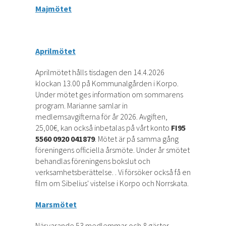
Majmötet
Aprilmötet
Aprilmötet hålls tisdagen den 14.4.2026
klockan 13.00 på Kommunalgården i Korpo.
Under mötet ges information om sommarens
program. Marianne samlar in
medlemsavgifterna för år 2026. Avgiften,
25,00€, kan också inbetalas på vårt konto
FI95
5560 0920 041879
. Mötet är på samma gång
föreningens officiella årsmöte. Under år smötet
behandlas föreningens bokslut och
verksamhetsberättelse. . Vi försöker också få en
film om Sibelius' vistelse i Korpo och Norrskata.
Marsmötet
Närvarande 53 medlemmar och 8 gäster