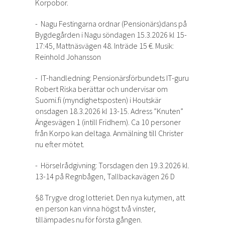
Korpobor.
- Nagu Festingarna ordnar (Pensionärs)dans på
Bygdegården i Nagu söndagen 15.3.2026 kl 15-
17:45, Mattnäsvägen 48. Inträde 15 €. Musik:
Reinhold Johansson
- IT-handledning: Pensionärsförbundets IT-guru
Robert Riska berättar och undervisar om
Suomi.fi (myndighetsposten) i Houtskär
onsdagen 18.3.2026 kl 13-15. Adress ”Knuten”
Ängesvägen 1 (intill Fridhem). Ca 10 personer
från Korpo kan deltaga. Anmälning till Christer
nu efter mötet.
- Hörselrådgivning: Torsdagen den 19.3.2026 kl.
13-14 på Regnbågen, Tallbackavägen 26 D
§8 Trygve drog lotteriet. Den nya kutymen, att
en person kan vinna högst två vinster,
tillämpades nu för första gången.