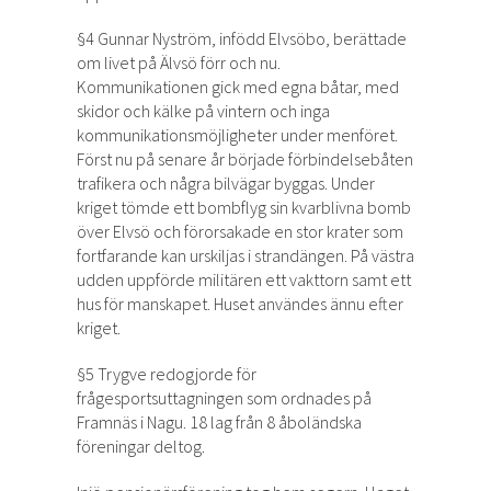
§4 Gunnar Nyström, infödd Elvsöbo, berättade
om livet på Älvsö förr och nu.
Kommunikationen gick med egna båtar, med
skidor och kälke på vintern och inga
kommunikationsmöjligheter under menföret.
Först nu på senare år började förbindelsebåten
trafikera och några bilvägar byggas. Under
kriget tömde ett bombflyg sin kvarblivna bomb
över Elvsö och förorsakade en stor krater som
fortfarande kan urskiljas i strandängen. På västra
udden uppförde militären ett vakttorn samt ett
hus för manskapet. Huset användes ännu efter
kriget.
§5 Trygve redogjorde för
frågesportsuttagningen som ordnades på
Framnäs i Nagu. 18 lag från 8 åboländska
föreningar deltog.