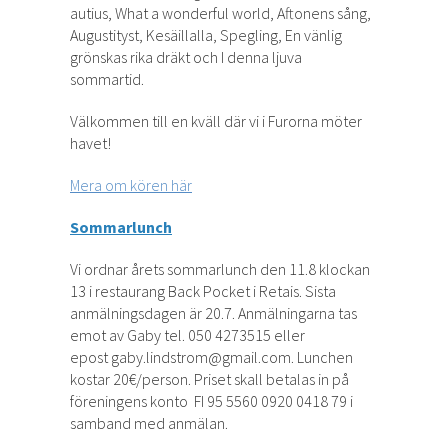
autius, What a wonderful world, Aftonens sång,
Augustityst, Kesäillalla, Spegling, En vänlig
grönskas rika dräkt och I denna ljuva
sommartid.
Välkommen till en kväll där vi i Furorna möter
havet!
Mera om kören här
Sommarlunch
Vi ordnar årets sommarlunch den 11.8 klockan
13 i restaurang Back Pocket i Retais. Sista
anmälningsdagen är 20.7. Anmälningarna tas
emot av Gaby tel. 050 4273515 eller
epost gaby.lindstrom@gmail.com. Lunchen
kostar 20€/person. Priset skall betalas in på
föreningens konto FI 95 5560 0920 0418 79 i
samband med anmälan.