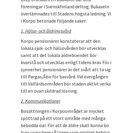
föreningar i Svenskfinland deltog. Bukaveln
överlämnades till Stadens högsta ledning. Vi
i Korpo betonade följande saker:
1. Hälso- och åldringsvård
Korpo pensionärer konstaterar att den
lokala sjuk- och hälsovården bör utvecklas
samt att det lokala äldreboendet bör
kvarstå och utvecklas enligt tidens krav. För i
synnerhet pensionärer är det svårt att ta sig
till Pargas/Åbo för basvård. Vid övergången
till Välfärdsområden bör staden aktivt verka
till en ovan skildrad lösning.
2. Kommunikationer
Bosättningen i Korpoområdet är mycket
splittrad på ett stort område med många
bebodda öar. För att de äldre skall kunna bo
kvar i sina hem så länge som möjligt behövs