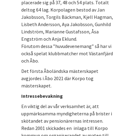
placerade sig på 37, 48 och 54 plats. Totalt
deltog 64 lag. Korpolagen bestod av Jan
Jakobsson, Torgils Bäckman, Kjell Hagman,
Lisbeth Andersson, Aya Jakobsson, Gunhild
Lindström, Marianne Gustafsson, Åsa
Engström och Anja Eklund.
Förutom dessa ”huvudevenemang” så har vi
också spelat klubbmatcher mot Västanfjärd
och Åbo.
Det första Åboländska mästerskapet
avgjordes i Åbo 2021 där Korpo tog
mästerskapet.
Intressebevakning
En viktig del av vår verksamhet är, att
uppmärksamma myndigheterna på brister i
skötandet av pensionärernas intressen.
Redan 2001 skickades en inlaga till Korpo
kommun om organiserandet av maten till