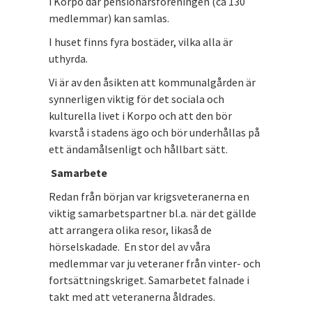
i Korpo där pensionärsföreningen (ca 130
medlemmar) kan samlas.
I huset finns fyra bostäder, vilka alla är
uthyrda.
Vi är av den åsikten att kommunalgården är
synnerligen viktig för det sociala och
kulturella livet i Korpo och att den bör
kvarstå i stadens ägo och bör underhållas på
ett ändamålsenligt och hållbart sätt.
Samarbete
Redan från början var krigsveteranerna en
viktig samarbetspartner bl.a. när det gällde
att arrangera olika resor, likaså de
hörselskadade. En stor del av våra
medlemmar var ju veteraner från vinter- och
fortsättningskriget. Samarbetet falnade i
takt med att veteranerna åldrades.