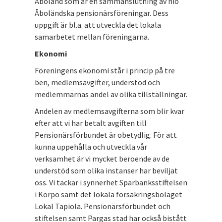
Åboland som är en sammanslutning av nio
Åboländska pensionärsföreningar. Dess
uppgift är bl.a. att utveckla det lokala
samarbetet mellan föreningarna.
Ekonomi
Föreningens ekonomi står i princip på tre
ben, medlemsavgifter, understöd och
medlemmarnas andel av olika tillställningar.
Andelen av medlemsavgifterna som blir kvar
efter att vi har betalt avgiften till
Pensionärsförbundet är obetydlig. För att
kunna uppehålla och utveckla vår
verksamhet är vi mycket beroende av de
understöd som olika instanser har beviljat
oss. Vi tackar i synnerhet Sparbanksstiftelsen
i Korpo samt det lokala försäkringsbolaget
Lokal Tapiola. Pensionärsförbundet och
stiftelsen samt Pargas stad har också bistått