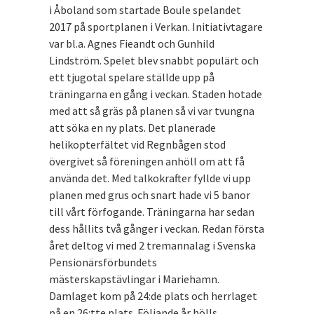
i Åboland som startade Boule spelandet
2017 på sportplanen i Verkan. Initiativtagare
var bl.a. Agnes Fieandt och Gunhild
Lindström. Spelet blev snabbt populärt och
ett tjugotal spelare ställde upp på
träningarna en gång i veckan. Staden hotade
med att så gräs på planen så vi var tvungna
att söka en ny plats. Det planerade
helikopterfältet vid Regnbågen stod
övergivet så föreningen anhöll om att få
använda det. Med talkokrafter fyllde vi upp
planen med grus och snart hade vi 5 banor
till vårt förfogande. Träningarna har sedan
dess hållits två gånger i veckan. Redan första
året deltog vi med 2 tremannalag i Svenska
Pensionärsförbundets
mästerskapstävlingar i Mariehamn.
Damlaget kom på 24:de plats och herrlaget
på en 26:tte plats. Följande år hölls