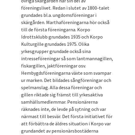
övriga skärgården har sin del av
föreningslivet. Redan i slutet av 1800-talet
grundades bl.a. ungdomsföreningar i
skärgården. Marthaföreningarna hör också
till de första föreningarna. Korpo
Idrottsklubb grundades 1935 och Korpo
Kulturgille grundades 1975. Olika
yrkesgrupper grundade också sina
intresseföreningar så som lantmannagillen,
fiskargillen, jaktföreningar osv.
Hembygdsföreningarna växte som svampar
ur marken. Det bildades sångföreningar och
spelmanslag. Alla dessa föreningar och
gillen riktade sig främst till yrkesaktiva
samhällsmedlemmar. Pensionärerna
räknades inte, de levde på sytning och var
närmast till besvär. Det första initiativet för
att förbättra de äldres situation i Korpo var
grundandet av pensionärsbostäderna