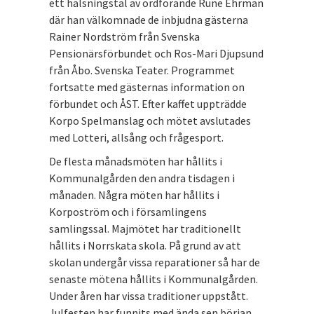
ett hälsningstal av ordförande Rune Ehrman
där han välkomnade de inbjudna gästerna
Rainer Nordström från Svenska
Pensionärsförbundet och Ros-Mari Djupsund
från Åbo. Svenska Teater. Programmet
fortsatte med gästernas information on
förbundet och ÅST. Efter kaffet uppträdde
Korpo Spelmanslag och mötet avslutades
med Lotteri, allsång och frågesport.
De flesta månadsmöten har hållits i
Kommunalgården den andra tisdagen i
månaden. Några möten har hållits i
Korpoström och i församlingens
samlingssal. Majmötet har traditionellt
hållits i Norrskata skola. På grund av att
skolan undergår vissa reparationer så har de
senaste mötena hållits i Kommunalgården.
Under åren har vissa traditioner uppstått.
Julfesten har funnits med ända sen början.