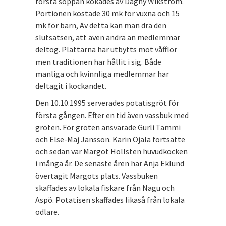
första soppan kokades av Dagny Wikström.
Portionen kostade 30 mk för vuxna och 15
mk för barn, Av detta kan man dra den
slutsatsen, att även andra än medlemmar
deltog. Plättarna har utbytts mot våfflor
men traditionen har hållit i sig. Både
manliga och kvinnliga medlemmar har
deltagit i kockandet.
Den 10.10.1995 serverades potatisgröt för
första gången. Efter en tid även vassbuk med
gröten. För gröten ansvarade Gurli Tammi
och Else-Maj Jansson. Karin Ojala fortsatte
och sedan var Margot Hollsten huvudkocken
i många år. De senaste åren har Anja Eklund
övertagit Margots plats. Vassbuken
skaffades av lokala fiskare från Nagu och
Aspö. Potatisen skaffades likaså från lokala
odlare.