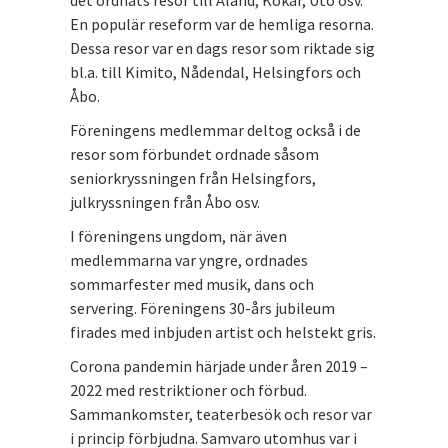
det ordnats resor till Åland, Kökar, Utö osv.
En populär reseform var de hemliga resorna.
Dessa resor var en dags resor som riktade sig
bl.a. till Kimito, Nådendal, Helsingfors och
Åbo.
Föreningens medlemmar deltog också i de
resor som förbundet ordnade såsom
seniorkryssningen från Helsingfors,
julkryssningen från Åbo osv.
I föreningens ungdom, när även
medlemmarna var yngre, ordnades
sommarfester med musik, dans och
servering. Föreningens 30-års jubileum
firades med inbjuden artist och helstekt gris.
Corona pandemin härjade under åren 2019 –
2022 med restriktioner och förbud.
Sammankomster, teaterbesök och resor var
i princip förbjudna. Samvaro utomhus var i