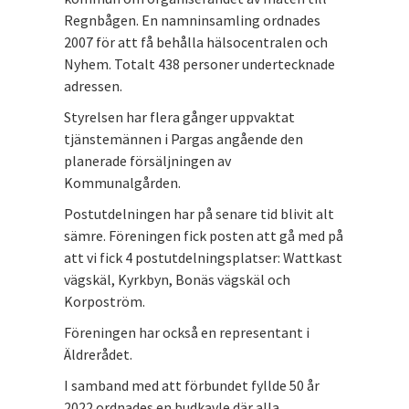
Regnbågen. En namninsamling ordnades
2007 för att få behålla hälsocentralen och
Nyhem. Totalt 438 personer undertecknade
adressen.
Styrelsen har flera gånger uppvaktat
tjänstemännen i Pargas angående den
planerade försäljningen av
Kommunalgården.
Postutdelningen har på senare tid blivit alt
sämre. Föreningen fick posten att gå med på
att vi fick 4 postutdelningsplatser: Wattkast
vägskäl, Kyrkbyn, Bonäs vägskäl och
Korpoström.
Föreningen har också en representant i
Äldrerådet.
I samband med att förbundet fyllde 50 år
2022 ordnades en budkavle där alla